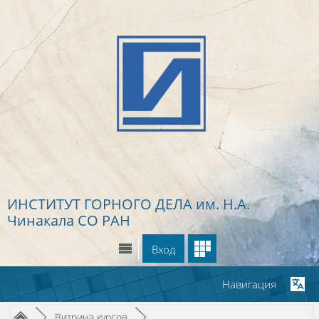
Перейти к основному содержанию
ИНСТИТУТ ГОРНОГО ДЕЛА
им. Н.А.
Чинакала СО РАН
Вход
Навигация
Путь к странице
/
/
►
Витрина курсов
►