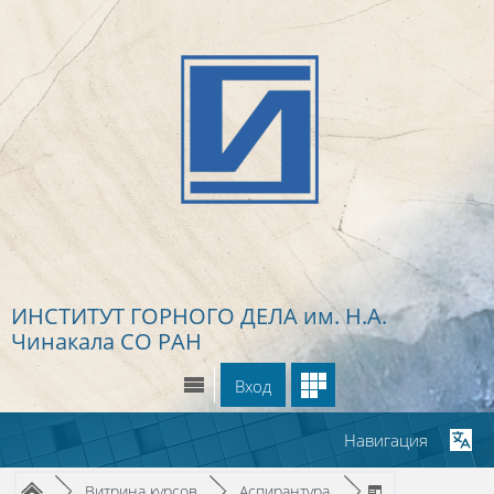
Перейти к основному содержанию
ИНСТИТУТ ГОРНОГО ДЕЛА
им. Н.А.
Чинакала СО РАН
Вход
Навигация
Путь к странице
/
/
/
►
Витрина курсов
►
Аспирантура
►