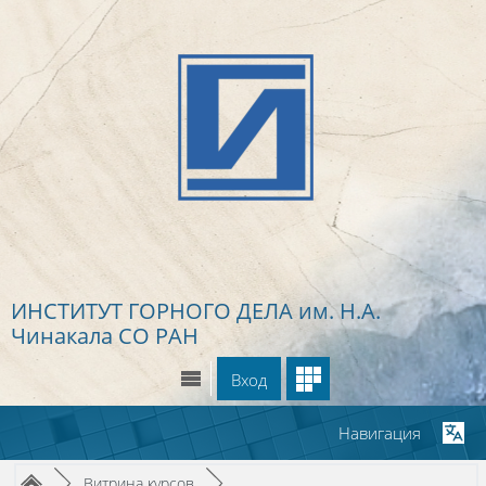
Перейти к основному содержанию
ИНСТИТУТ ГОРНОГО ДЕЛА
им. Н.А.
Чинакала СО РАН
Вход
Навигация
Путь к странице
/
/
►
Витрина курсов
►