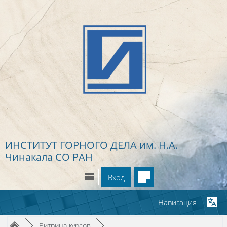
Перейти к основному содержанию
ИНСТИТУТ ГОРНОГО ДЕЛА
им. Н.А.
Чинакала СО РАН
Вход
Навигация
Путь к странице
/
/
►
Витрина курсов
►