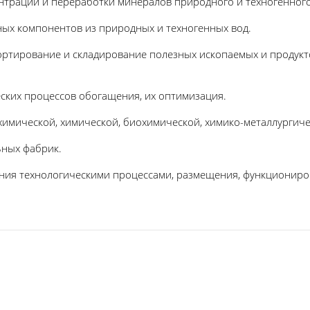
ентрации и переработки минералов природного и техногенног
ных компонентов из природных и техногенных вод.
портирование и складирование полезных ископаемых и продук
еских процессов обогащения, их оптимизация.
-химической, химической, биохимической, химико-металлурги
ьных фабрик.
ения технологическими процессами, размещения, функциониро