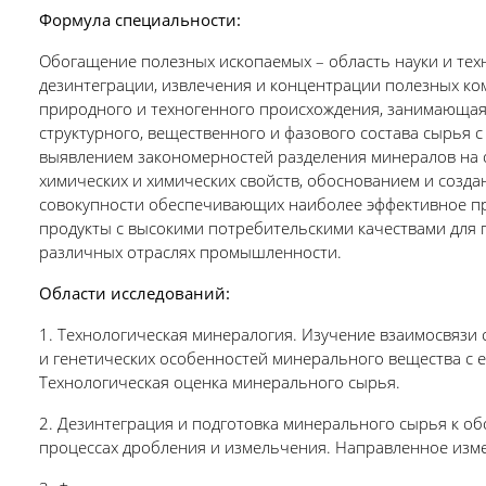
Формула специальности:
Обогащение полезных ископаемых – область науки и те
дезинтеграции, извлечения и концентрации полезных к
природного и техногенного происхождения, занимающая
структурного, вещественного и фазового состава сырья с
выявлением закономерностей разделения минералов на о
химических и химических свойств, обоснованием и созда
совокупности обеспечивающих наиболее эффективное п
продукты с высокими потребительскими качествами для
различных отраслях промышленности.
Области исследований:
1. Технологическая минералогия. Изучение взаимосвязи с
и генетических особенностей минерального вещества с е
Технологическая оценка минерального сырья.
2. Дезинтеграция и подготовка минерального сырья к о
процессах дробления и измельчения. Направленное изме