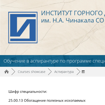
Skip to main content
ИНСТИТУТ ГОРНОГО 
им. Н.А. Чинакала СО
Обучение в аспирантуре по программе спец
Page path
/
/
/
►
Courses showcase
►
Аспирантура
►
Шифр специальности:
25.00.13 Обогащение полезных ископаемых